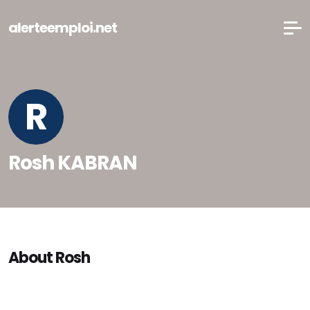
alerteemploi.net
R
Rosh KABRAN
About Rosh