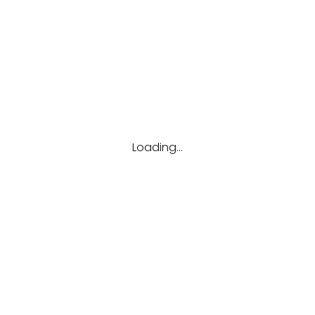
Catégories
Aucune catégorie
Loading...
Candidats
Offre d’emploi
Espace candidat